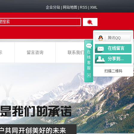
企业分站
|
网站地图
|
RSS
|
XML
腾讯QQ
在线留言
在
示
留言咨询
联系我们
线
分享到...
客
服
扫描二维码