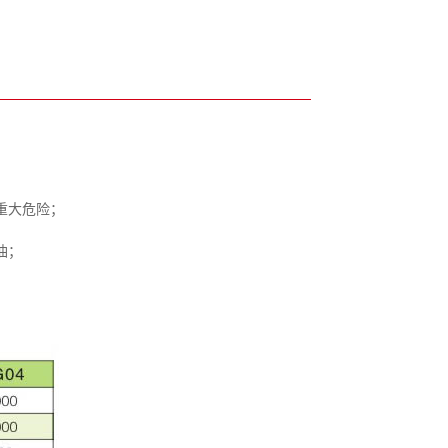
重大危险；
油；