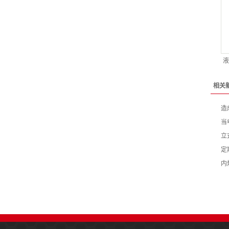
液
相关
造
当
立
定
内