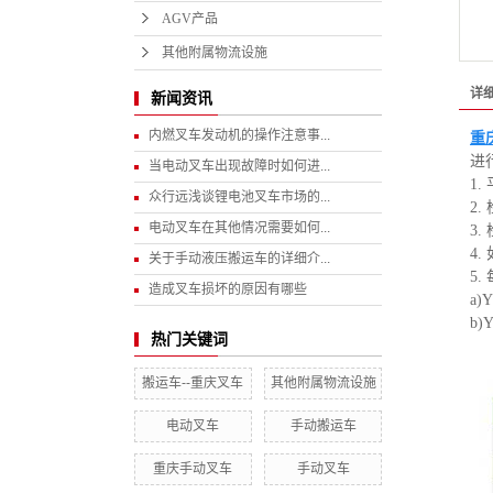
AGV产品
其他附属物流设施
详
新闻资讯
内燃叉车发动机的操作注意事...
重
进
当电动叉车出现故障时如何进...
1
众行远浅谈锂电池叉车市场的...
2
电动叉车在其他情况需要如何...
3
4
关于手动液压搬运车的详细介...
5
造成叉车损坏的原因有哪些
a)
b)
热门关键词
搬运车--重庆叉车
其他附属物流设施
电动叉车
手动搬运车
重庆手动叉车
手动叉车