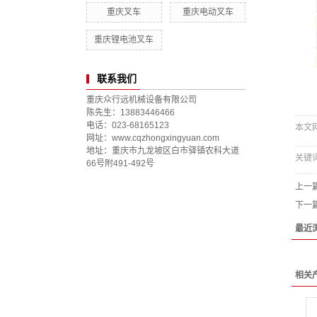
重庆叉车
重庆电动叉车
重庆锂电池叉车
联系我们
重庆众行远机械设备有限公司
陈先生：13883446466
电话：023-68165123
本文网址
网址：www.cqzhongxingyuan.com
地址：重庆市九龙坡区白市驿镇农科大道
关键
66号附491-492号
上一
下一
最近
相关