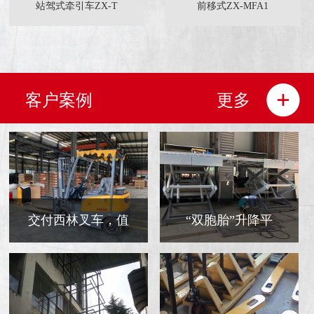
站驾式牵引车ZX-T
前移式ZX-MFA1
客户案例
更多
交付西林叉车，值
“双胞胎”升降平