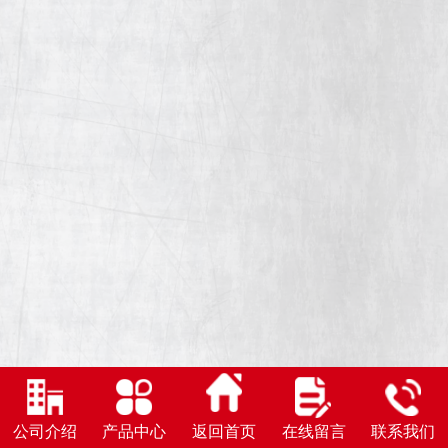
公司介绍
产品中心
返回首页
在线留言
联系我们