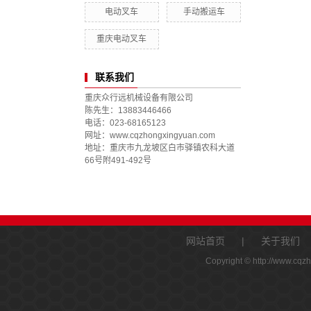
电动叉车
手动搬运车
重庆电动叉车
联系我们
重庆众行远机械设备有限公司
陈先生：13883446466
电话：023-68165123
网址：www.cqzhongxingyuan.com
地址：重庆市九龙坡区白市驿镇农科大道
66号附491-492号
网站首页
|
关于我们
Copyright © http://w