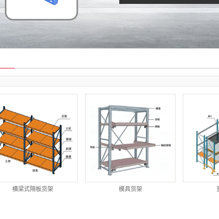
横梁式隔板货架
模具货架