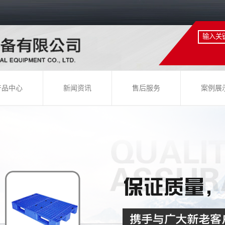
产品中心
新闻资讯
售后服务
案例展