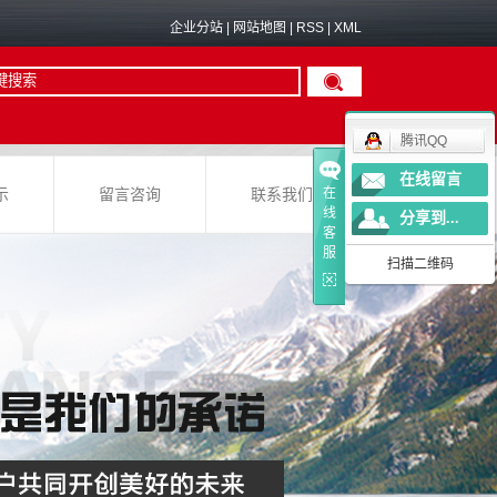
企业分站
|
网站地图
|
RSS
|
XML
腾讯QQ
在线留言
在
示
留言咨询
联系我们
线
分享到...
客
服
扫描二维码