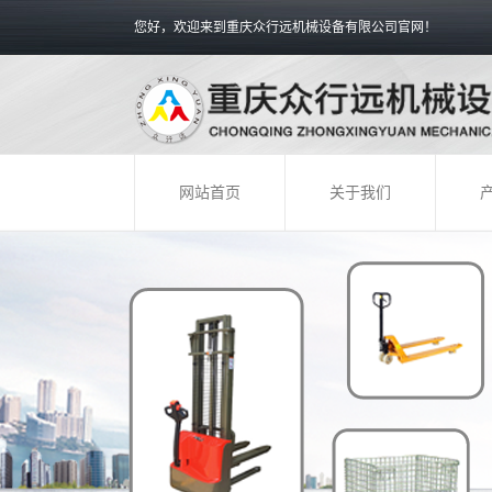
您好，欢迎来到重庆众行远机械设备有限公司官网！
网站首页
关于我们