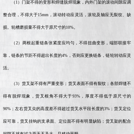
（1）门架不得的变形和焊缝脱焊现象，内外门架的滚动间隙应调
整合理，不得大于15mm，滚动转动应灵活，滚轮及轴应无裂纹、缺
损。轮槽磨损量不得大于原尺寸的10%。
（2）两根起重链条张紧度应均匀，不得扭曲变形，端部联接牢
靠，链条的节距不得超出长度的4%，否则应更换链条，链轮转动应灵
活。
（3）货叉架不得有严重变形；货叉表面不得有裂纹；各部焊缝不
得有脱焊现象，货叉根角不得大于93%，厚度不得低于原尺寸的
90%；左右货叉尖的高度差不得超过货叉水平段长度的3%；货叉定位
应可靠，货叉挂钩的支承面、定位面不得有明显缺陷；货叉架的配合
间隙不就有过之而无不及大，且移动平顺。