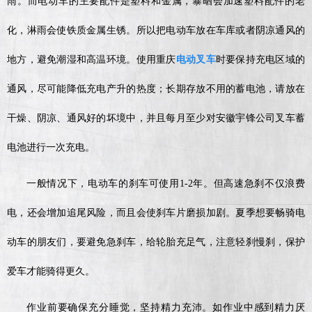
雨。而电动车的主要配件是塑料和金属，暴晒会加速塑料配件的老
化，淋雨会使铁质金属生锈。所以把电动车放在车库或者阴凉通风的
地方，避免潮湿和高温环境。使用重庆
电动叉车
时要保持充电区域的
通风，尽可能降低充电产升的热度；长期存放不用的蓄电池，请放在
干燥、阴凉、通风好的坏境中，并且每月至少对安徽宇锋公司叉车蓄
电池进行一次充电。
一般情况下，电动车的刹车可使用1-2年。但高速急刹不仅浪费
电，还会增加追尾风险，而且会使刹车片磨损加剧。夏季想要畅骑电
动车的朋友们，要避免急刹车，给轮胎充足气，注意轻刹慢刹，保护
爱车才能骑得更久。
作业前要确保充分睡觉，坚持精力充沛。如作业中感到精力厌