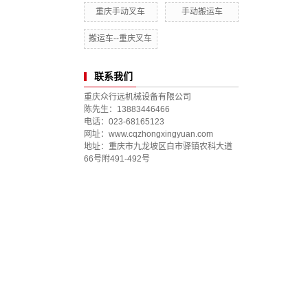
重庆手动叉车
手动搬运车
搬运车--重庆叉车
联系我们
重庆众行远机械设备有限公司
陈先生：13883446466
电话：023-68165123
网址：www.cqzhongxingyuan.com
地址：重庆市九龙坡区白市驿镇农科大道
66号附491-492号