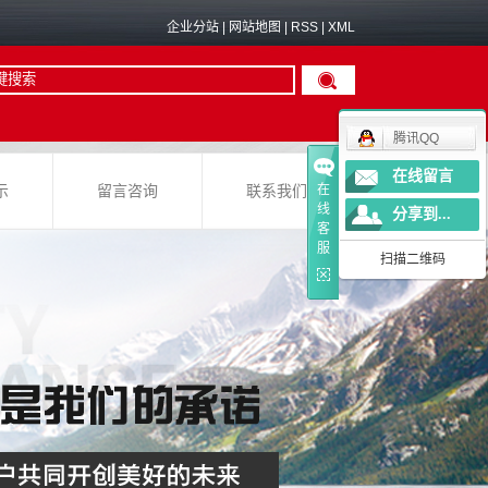
企业分站
|
网站地图
|
RSS
|
XML
腾讯QQ
在线留言
在
示
留言咨询
联系我们
线
分享到...
客
服
扫描二维码